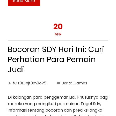
Read More
20
APR
Bocoran SDY Hari Ini: Curi
Perhatian Para Pemain
Judi
fOT8EJXjf0m8ov5
Berita Games
Di kalangan para penggemar judi, khususnya bagi
mereka yang mengikuti permainan Togel Sdy,
informasi tentang bocoran dan prediksi angka