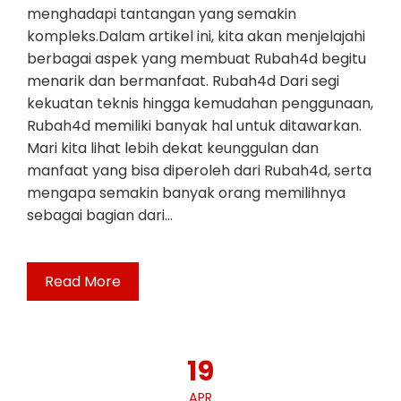
menghadapi tantangan yang semakin
kompleks.Dalam artikel ini, kita akan menjelajahi
berbagai aspek yang membuat Rubah4d begitu
menarik dan bermanfaat. Rubah4d Dari segi
kekuatan teknis hingga kemudahan penggunaan,
Rubah4d memiliki banyak hal untuk ditawarkan.
Mari kita lihat lebih dekat keunggulan dan
manfaat yang bisa diperoleh dari Rubah4d, serta
mengapa semakin banyak orang memilihnya
sebagai bagian dari…
Read More
19
APR