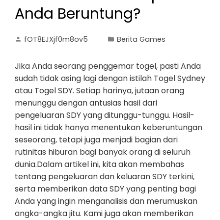
Anda Beruntung?
fOT8EJXjf0m8ov5
Berita Games
Jika Anda seorang penggemar togel, pasti Anda
sudah tidak asing lagi dengan istilah Togel Sydney
atau Togel SDY. Setiap harinya, jutaan orang
menunggu dengan antusias hasil dari
pengeluaran SDY yang ditunggu-tunggu. Hasil-
hasil ini tidak hanya menentukan keberuntungan
seseorang, tetapi juga menjadi bagian dari
rutinitas hiburan bagi banyak orang di seluruh
dunia.Dalam artikel ini, kita akan membahas
tentang pengeluaran dan keluaran SDY terkini,
serta memberikan data SDY yang penting bagi
Anda yang ingin menganalisis dan merumuskan
angka-angka jitu. Kami juga akan memberikan