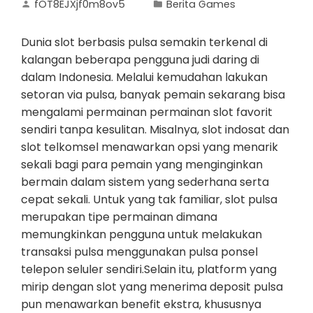
fOT8EJXjf0m8ov5
Berita Games
Dunia slot berbasis pulsa semakin terkenal di
kalangan beberapa pengguna judi daring di
dalam Indonesia. Melalui kemudahan lakukan
setoran via pulsa, banyak pemain sekarang bisa
mengalami permainan permainan slot favorit
sendiri tanpa kesulitan. Misalnya, slot indosat dan
slot telkomsel menawarkan opsi yang menarik
sekali bagi para pemain yang menginginkan
bermain dalam sistem yang sederhana serta
cepat sekali. Untuk yang tak familiar, slot pulsa
merupakan tipe permainan dimana
memungkinkan pengguna untuk melakukan
transaksi pulsa menggunakan pulsa ponsel
telepon seluler sendiri.Selain itu, platform yang
mirip dengan slot yang menerima deposit pulsa
pun menawarkan benefit ekstra, khususnya