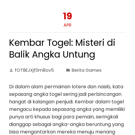
19
APR
Kembar Togel: Misteri di
Balik Angka Untung
fOT8EJXjf0m8ov5
Berita Games
Di dalam alam permainan lotere dan nasib, kata
sepasang angka togel sering jadi perbincangan
hangat di kalangan penjudi. Kembar dalam togel
mengacu kepada sepasang angka yang memiliki
punya arti khusus bagi para pemain, seringkali
dianggap sebagai angka-angka beruntung yang
bisa mengantarkan mereka menuju menang