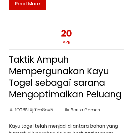
Read More
20
APR
Taktik Ampuh
Mempergunakan Kayu
Togel sebagai sarana
Mengoptimalkan Peluang
fOT8EJXjf0m8ov5
Berita Games
Kayu togel telah menjadi di antara bahan yang