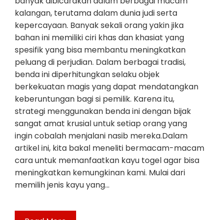
banyak dibicarakan dalam berbagai macam
kalangan, terutama dalam dunia judi serta
kepercayaan. Banyak sekali orang yakin jika
bahan ini memiliki ciri khas dan khasiat yang
spesifik yang bisa membantu meningkatkan
peluang di perjudian. Dalam berbagai tradisi,
benda ini diperhitungkan selaku objek
berkekuatan magis yang dapat mendatangkan
keberuntungan bagi si pemilik. Karena itu,
strategi menggunakan benda ini dengan bijak
sangat amat krusial untuk setiap orang yang
ingin cobalah menjalani nasib mereka.Dalam
artikel ini, kita bakal meneliti bermacam-macam
cara untuk memanfaatkan kayu togel agar bisa
meningkatkan kemungkinan kami. Mulai dari
memilih jenis kayu yang…