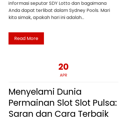
informasi seputar SDY Lotto dan bagaimana
Anda dapat terlibat dalam Sydney Pools. Mari
kita simak, apakah hari ini adalah…
Read More
20
APR
Menyelami Dunia
Permainan Slot Slot Pulsa:
Saran dan Cara Terbaik