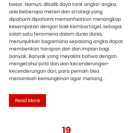
besar. Namun, dibalik daya tarik angka-angka,
ada beberapa misteri dan strategi yang
dipahami dipahami memanfaatkan menangkap
kesempatan dengan baik.Kembartogel, sebagai
salah satu fenomena dalam dunia dunia,
menunjukkan bagaimana sepasang angka dapat
memberikan harapan dan dan impian bagi
banyak. Banyak yang meyakini bahwa dengan
mengetahui pola dan dan kecenderungan-
kecenderungan dari, para pemain bisa
menambah kemungkinan agar menang…
Read More
19