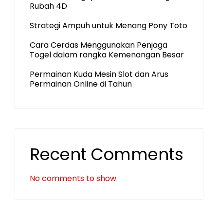
Rubah 4D
Strategi Ampuh untuk Menang Pony Toto
Cara Cerdas Menggunakan Penjaga
Togel dalam rangka Kemenangan Besar
Permainan Kuda Mesin Slot dan Arus
Permainan Online di Tahun
Recent Comments
No comments to show.