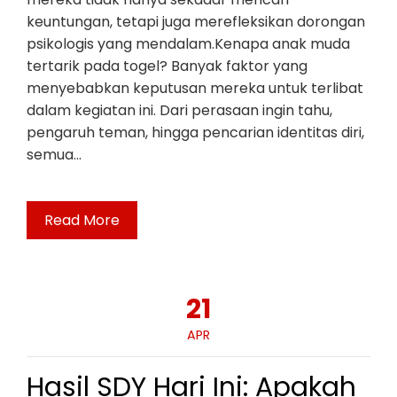
keuntungan, tetapi juga merefleksikan dorongan
psikologis yang mendalam.Kenapa anak muda
tertarik pada togel? Banyak faktor yang
menyebabkan keputusan mereka untuk terlibat
dalam kegiatan ini. Dari perasaan ingin tahu,
pengaruh teman, hingga pencarian identitas diri,
semua…
Read More
21
APR
Hasil SDY Hari Ini: Apakah