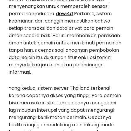
menyenangkan untuk memperoleh sensasi
permainan jadi seru.
dewi4d
Pertama, sistem
keamanan dari canggih memastikan bahwa
setiap transaksi dan data privat para pemain
aman secara baik. Hal ini memberikan perasaan
aman untuk pemain untuk menikmati permainan
tanpa harus cemas soal ancaman pembobolan
data. Selain itu, dukungan fitur enkripsi terkini
menyediakan jaminan akan perlindungan
informasi.
Yang kedua, sistem server Thailand terkenal
karena cepatnya akses yang tinggi. Para pemain
bisa merasakan slot tanpa adanya mengalami
lag maupun interupsi yang dapat mengurangi
mengurangi kenikmatan bermain. Cepatnya
fasilitas ini juga mendukung mendukung mode