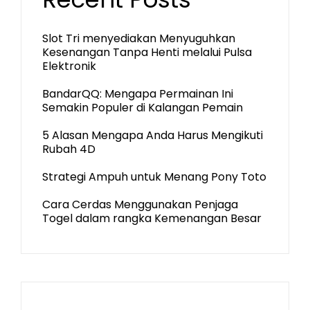
Slot Tri menyediakan Menyuguhkan
Kesenangan Tanpa Henti melalui Pulsa
Elektronik
BandarQQ: Mengapa Permainan Ini
Semakin Populer di Kalangan Pemain
5 Alasan Mengapa Anda Harus Mengikuti
Rubah 4D
Strategi Ampuh untuk Menang Pony Toto
Cara Cerdas Menggunakan Penjaga
Togel dalam rangka Kemenangan Besar