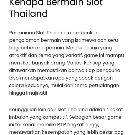
Kenapa Bermain Slot
Thailand
Permainan Slot Thailand memberikan
pengalaman bermain yang istimewa dan seru
bagi beberapa pemain. Melalui desain yang
atraktif dan tema yang variatif, game ini mampu
memikat banyak orang. Variasi konsep yang
ditawarkan memastikan bahwa tiap pengguna
bisa mendapatkan apa yang cocok dengan
selera keduanya, mulai dari tema petualangan
hingga imajinatif.
Keunggulan lain dari slot Thailand adalah tingkat
imbalan yang kompetitif. Sebagian besar game
ini terkenal memiliki RTP tingkat tinggi,
menawarkan kesempatan yang lebih besar bagi