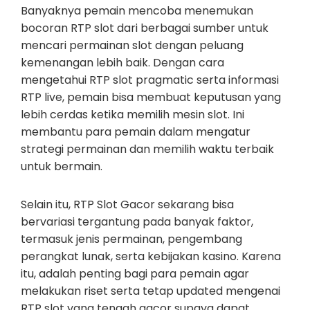
Banyaknya pemain mencoba menemukan
bocoran RTP slot dari berbagai sumber untuk
mencari permainan slot dengan peluang
kemenangan lebih baik. Dengan cara
mengetahui RTP slot pragmatic serta informasi
RTP live, pemain bisa membuat keputusan yang
lebih cerdas ketika memilih mesin slot. Ini
membantu para pemain dalam mengatur
strategi permainan dan memilih waktu terbaik
untuk bermain.
Selain itu, RTP Slot Gacor sekarang bisa
bervariasi tergantung pada banyak faktor,
termasuk jenis permainan, pengembang
perangkat lunak, serta kebijakan kasino. Karena
itu, adalah penting bagi para pemain agar
melakukan riset serta tetap updated mengenai
RTP slot yang tengah gacor supaya dapat