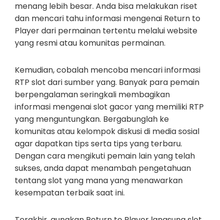
menang lebih besar. Anda bisa melakukan riset
dan mencari tahu informasi mengenai Return to
Player dari permainan tertentu melalui website
yang resmi atau komunitas permainan.
Kemudian, cobalah mencoba mencari informasi
RTP slot dari sumber yang. Banyak para pemain
berpengalaman seringkali membagikan
informasi mengenai slot gacor yang memiliki RTP
yang menguntungkan. Bergabunglah ke
komunitas atau kelompok diskusi di media sosial
agar dapatkan tips serta tips yang terbaru.
Dengan cara mengikuti pemain lain yang telah
sukses, anda dapat menambah pengetahuan
tentang slot yang mana yang menawarkan
kesempatan terbaik saat ini.
Terakhir, gunakan Return to Player langsung slot