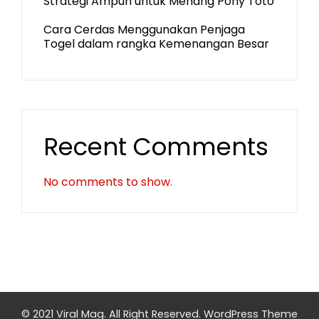
Strategi Ampuh untuk Menang Pony Toto
Cara Cerdas Menggunakan Penjaga
Togel dalam rangka Kemenangan Besar
Recent Comments
No comments to show.
© 2021 Viral Mag. All Right Reserved.
WordPress Theme