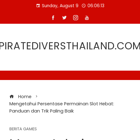
Skip
Sunday, August 9
06:06:14
to
content
PIRATEDIVERSTHAILAND.CO
Home
Mengetahui Persentase Permainan Slot Hebat:
Panduan dan Trik Paling Baik
BERITA GAMES