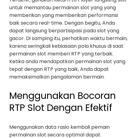
untuk memantau permainan slot yang yang
memberikan yang memberikan performansi
baik secara real-time. Dengan begitu, Anda
dapat langsung berpartisipasi pada slot yang
gacor. Di samping itu, perhatikan waktu bermain,
karena seringkali kebiasaan pola khusus di saat
permainan slot memberi RTP yang terbaik.
Ketika anda mendapatkan permainan slot yang
tepat dengan RTP yang baik, Anda dapat
memaksimalkan pengalaman bermain.
Menggunakan Bocoran
RTP Slot Dengan Efektif
Menggunakan data rasio kembali pemain
permainan slot secara optimal dapat