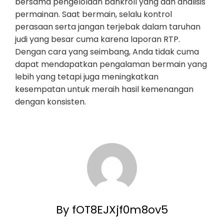
bersama pengelolaan bankroll yang dan analisis
permainan. Saat bermain, selalu kontrol
perasaan serta jangan terjebak dalam taruhan
judi yang besar cuma karena laporan RTP.
Dengan cara yang seimbang, Anda tidak cuma
dapat mendapatkan pengalaman bermain yang
lebih yang tetapi juga meningkatkan
kesempatan untuk meraih hasil kemenangan
dengan konsisten.
By fOT8EJXjf0m8ov5