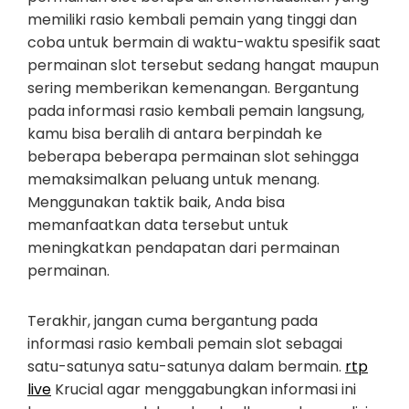
memiliki rasio kembali pemain yang tinggi dan
coba untuk bermain di waktu-waktu spesifik saat
permainan slot tersebut sedang hangat maupun
sering memberikan kemenangan. Bergantung
pada informasi rasio kembali pemain langsung,
kamu bisa beralih di antara berpindah ke
beberapa beberapa permainan slot sehingga
memaksimalkan peluang untuk menang.
Menggunakan taktik baik, Anda bisa
memanfaatkan data tersebut untuk
meningkatkan pendapatan dari permainan
permainan.
Terakhir, jangan cuma bergantung pada
informasi rasio kembali pemain slot sebagai
satu-satunya satu-satunya dalam bermain.
rtp
live
Krucial agar menggabungkan informasi ini