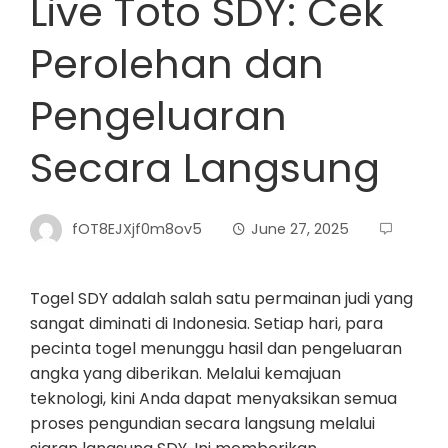
Live Toto SDY: Cek
Perolehan dan
Pengeluaran
Secara Langsung
fOT8EJXjf0m8ov5
June 27, 2025
Togel SDY adalah salah satu permainan judi yang
sangat diminati di Indonesia. Setiap hari, para
pecinta togel menunggu hasil dan pengeluaran
angka yang diberikan. Melalui kemajuan
teknologi, kini Anda dapat menyaksikan semua
proses pengundian secara langsung melalui