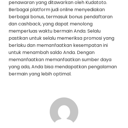
penawaran yang ditawarkan oleh Kudatoto.
Berbagai platform judi online menyediakan
berbagai bonus, termasuk bonus pendaftaran
dan cashback, yang dapat menolong
memperluas waktu bermain Anda. Selalu
pastikan untuk selalu memeriksa promosi yang
berlaku dan memanfaatkan kesempatan ini
untuk menambah saldo Anda. Dengan
memanfaatkan memanfaatkan sumber daya
yang ada, Anda bisa mendapatkan pengalaman
bermain yang lebih optimal.