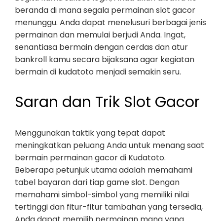
beranda di mana segala permainan slot gacor
menunggu. Anda dapat menelusuri berbagai jenis
permainan dan memulai berjudi Anda. Ingat,
senantiasa bermain dengan cerdas dan atur
bankroll kamu secara bijaksana agar kegiatan
bermain di kudatoto menjadi semakin seru.
Saran dan Trik Slot Gacor
Menggunakan taktik yang tepat dapat
meningkatkan peluang Anda untuk menang saat
bermain permainan gacor di Kudatoto.
Beberapa petunjuk utama adalah memahami
tabel bayaran dari tiap game slot. Dengan
memahami simbol-simbol yang memiliki nilai
tertinggi dan fitur-fitur tambahan yang tersedia,
Anda dapat memilih permainan mana yang