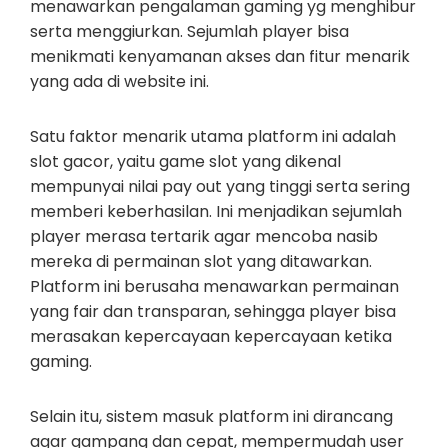
menawarkan pengalaman gaming yg menghibur
serta menggiurkan. Sejumlah player bisa
menikmati kenyamanan akses dan fitur menarik
yang ada di website ini.
Satu faktor menarik utama platform ini adalah
slot gacor, yaitu game slot yang dikenal
mempunyai nilai pay out yang tinggi serta sering
memberi keberhasilan. Ini menjadikan sejumlah
player merasa tertarik agar mencoba nasib
mereka di permainan slot yang ditawarkan.
Platform ini berusaha menawarkan permainan
yang fair dan transparan, sehingga player bisa
merasakan kepercayaan kepercayaan ketika
gaming.
Selain itu, sistem masuk platform ini dirancang
agar gampang dan cepat, mempermudah user