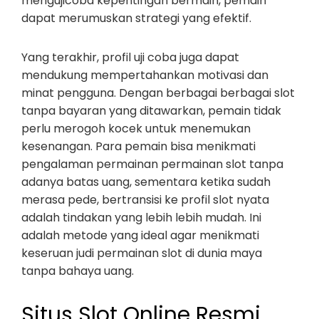
mengujicoba kepentingan bermain, pemain
dapat merumuskan strategi yang efektif.
Yang terakhir, profil uji coba juga dapat
mendukung mempertahankan motivasi dan
minat pengguna. Dengan berbagai berbagai slot
tanpa bayaran yang ditawarkan, pemain tidak
perlu merogoh kocek untuk menemukan
kesenangan. Para pemain bisa menikmati
pengalaman permainan permainan slot tanpa
adanya batas uang, sementara ketika sudah
merasa pede, bertransisi ke profil slot nyata
adalah tindakan yang lebih lebih mudah. Ini
adalah metode yang ideal agar menikmati
keseruan judi permainan slot di dunia maya
tanpa bahaya uang.
Situs Slot Online Resmi