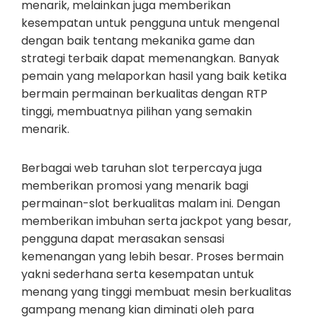
menarik, melainkan juga memberikan
kesempatan untuk pengguna untuk mengenal
dengan baik tentang mekanika game dan
strategi terbaik dapat memenangkan. Banyak
pemain yang melaporkan hasil yang baik ketika
bermain permainan berkualitas dengan RTP
tinggi, membuatnya pilihan yang semakin
menarik.
Berbagai web taruhan slot terpercaya juga
memberikan promosi yang menarik bagi
permainan-slot berkualitas malam ini. Dengan
memberikan imbuhan serta jackpot yang besar,
pengguna dapat merasakan sensasi
kemenangan yang lebih besar. Proses bermain
yakni sederhana serta kesempatan untuk
menang yang tinggi membuat mesin berkualitas
gampang menang kian diminati oleh para