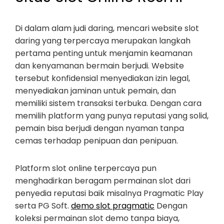
Di dalam alam judi daring, mencari website slot
daring yang terpercaya merupakan langkah
pertama penting untuk menjamin keamanan
dan kenyamanan bermain berjudi. Website
tersebut konfidensial menyediakan izin legal,
menyediakan jaminan untuk pemain, dan
memiliki sistem transaksi terbuka. Dengan cara
memilih platform yang punya reputasi yang solid,
pemain bisa berjudi dengan nyaman tanpa
cemas terhadap penipuan dan penipuan.
Platform slot online terpercaya pun
menghadirkan beragam permainan slot dari
penyedia reputasi baik misalnya Pragmatic Play
serta PG Soft.
demo slot pragmatic
Dengan
koleksi permainan slot demo tanpa biaya,