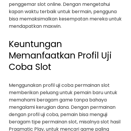
penggemar slot online. Dengan mengetahui
kapan waktu terbaik untuk bermain, pengguna
bisa memaksimalkan kesempatan mereka untuk
mendapatkan maxwin.
Keuntungan
Memanfaatkan Profil Uji
Coba Slot
Menggunakan profil uji coba permainan slot
memberikan peluang untuk pemain baru untuk
memahami beragam game tanpa bahaya
mengalami kerugian dana. Dengan permainan
dengan profil uji coba, pemain bisa menguji
beragam tipe permainan slot, misalnya slot hasil
Pragmatic Play, untuk mencari game paling