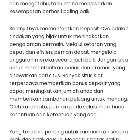
dan mengetahui tahu mana menawarkan
kesempatan berhasil paling baik.
Selanjutnya, memanfaatkan Deposit Ovo adalah
tindakan yang bijak untuk meningkatkan
pengalaman bermain. Melalui setoran yang
cepat dan efisien, pemain dapat mengelola
anggaran mereka secara jauh baik. Jangan lupa
untuk memanfaatkan bonus dan promosi yang
ditawarkan dari situs. Banyak situs slot
terpercaya memberikan bonus deposit yang
dapat meningkatkan jumlah anda dan
memberikan tambahan peluang untuk menang.
Oleh karena itu, pemain perlu selalu membaca
ketentuan dan ketentuan yang ada.
Yang terakhir, penting untuk memainkan secara
bijak dan tidak grusuh. Mengatur batas waktu