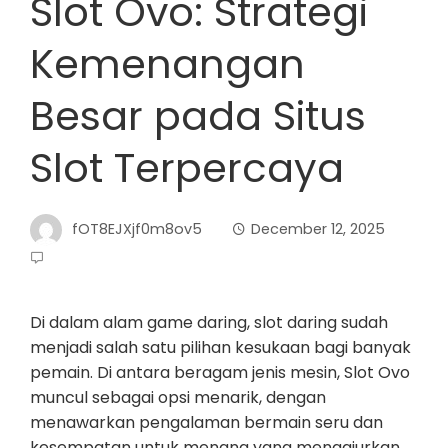
Slot Ovo: Strategi
Kemenangan
Besar pada Situs
Slot Terpercaya
fOT8EJXjf0m8ov5
December 12, 2025
Di dalam alam game daring, slot daring sudah
menjadi salah satu pilihan kesukaan bagi banyak
pemain. Di antara beragam jenis mesin, Slot Ovo
muncul sebagai opsi menarik, dengan
menawarkan pengalaman bermain seru dan
kesempatan untuk menang yang menggiurkan.