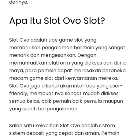
darinya.
Apa Itu Slot Ovo Slot?
Slot Ovo adalah tipe game slot yang
memberikan pengalaman bermain yang sangat
menarik dan mengesankan. Dengan
memanfaatkan platform yang diakses dari dunia
maya, para pemain dapat merasakan beraneka
macam game slot dari kenyamanan mereka.
Slot Ovo juga dikenal akan interface yang user-
friendly, membuat nya sangat mudah diakses
semua kelas, baik pemain baik pemula maupun
yang sudah berpengalaman.
Salah satu kelebihan Slot Ovo adalah sistem
sistem deposit yang cepat dan aman. Pemain