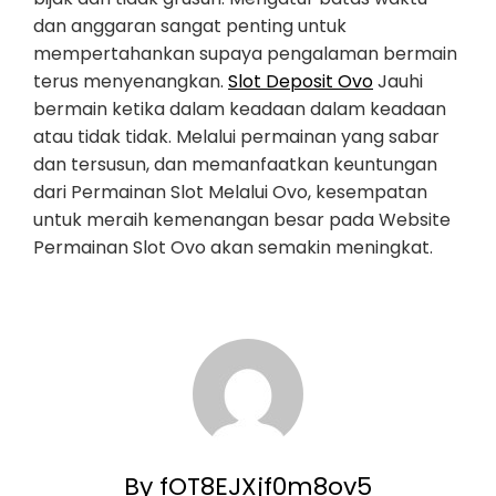
dan anggaran sangat penting untuk
mempertahankan supaya pengalaman bermain
terus menyenangkan.
Slot Deposit Ovo
Jauhi
bermain ketika dalam keadaan dalam keadaan
atau tidak tidak. Melalui permainan yang sabar
dan tersusun, dan memanfaatkan keuntungan
dari Permainan Slot Melalui Ovo, kesempatan
untuk meraih kemenangan besar pada Website
Permainan Slot Ovo akan semakin meningkat.
By fOT8EJXjf0m8ov5