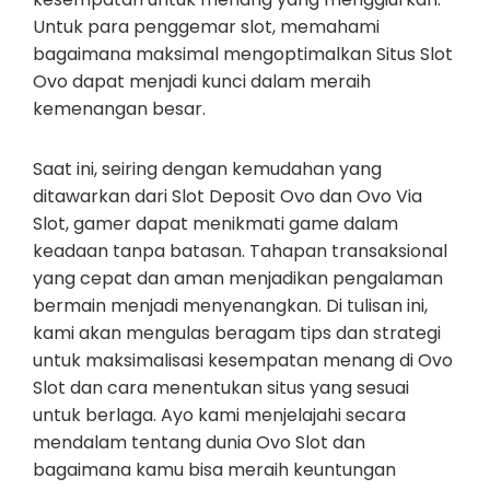
Untuk para penggemar slot, memahami
bagaimana maksimal mengoptimalkan Situs Slot
Ovo dapat menjadi kunci dalam meraih
kemenangan besar.
Saat ini, seiring dengan kemudahan yang
ditawarkan dari Slot Deposit Ovo dan Ovo Via
Slot, gamer dapat menikmati game dalam
keadaan tanpa batasan. Tahapan transaksional
yang cepat dan aman menjadikan pengalaman
bermain menjadi menyenangkan. Di tulisan ini,
kami akan mengulas beragam tips dan strategi
untuk maksimalisasi kesempatan menang di Ovo
Slot dan cara menentukan situs yang sesuai
untuk berlaga. Ayo kami menjelajahi secara
mendalam tentang dunia Ovo Slot dan
bagaimana kamu bisa meraih keuntungan