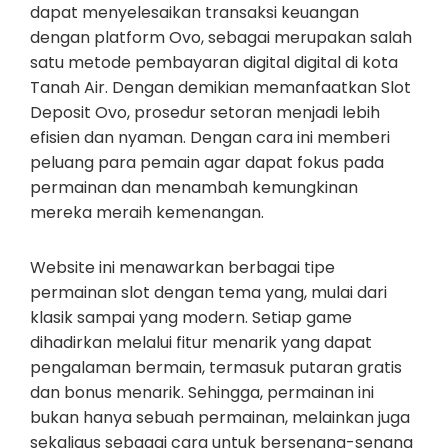
dapat menyelesaikan transaksi keuangan
dengan platform Ovo, sebagai merupakan salah
satu metode pembayaran digital digital di kota
Tanah Air. Dengan demikian memanfaatkan Slot
Deposit Ovo, prosedur setoran menjadi lebih
efisien dan nyaman. Dengan cara ini memberi
peluang para pemain agar dapat fokus pada
permainan dan menambah kemungkinan
mereka meraih kemenangan.
Website ini menawarkan berbagai tipe
permainan slot dengan tema yang, mulai dari
klasik sampai yang modern. Setiap game
dihadirkan melalui fitur menarik yang dapat
pengalaman bermain, termasuk putaran gratis
dan bonus menarik. Sehingga, permainan ini
bukan hanya sebuah permainan, melainkan juga
sekaligus sebagai cara untuk bersenang-senang