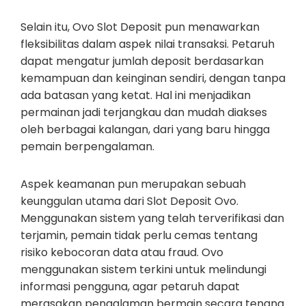
Selain itu, Ovo Slot Deposit pun menawarkan
fleksibilitas dalam aspek nilai transaksi. Petaruh
dapat mengatur jumlah deposit berdasarkan
kemampuan dan keinginan sendiri, dengan tanpa
ada batasan yang ketat. Hal ini menjadikan
permainan jadi terjangkau dan mudah diakses
oleh berbagai kalangan, dari yang baru hingga
pemain berpengalaman.
Aspek keamanan pun merupakan sebuah
keunggulan utama dari Slot Deposit Ovo.
Menggunakan sistem yang telah terverifikasi dan
terjamin, pemain tidak perlu cemas tentang
risiko kebocoran data atau fraud. Ovo
menggunakan sistem terkini untuk melindungi
informasi pengguna, agar petaruh dapat
merasakan pengalaman bermain secara tenang