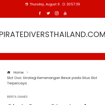
Skip
Thursday, August 6
20:57:39
to
content
PIRATEDIVERSTHAILAND.CO
Home
Slot Ovo: Strategi Kemenangan Besar pada Situs Slot
Terpercaya
BERITA GAMES