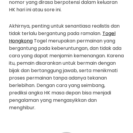
nomor yang dirasa berpotensi dalam keluaran
HK hari ini atau sore ini.
Akhirnya, penting untuk senantiasa realistis dan
tidak terlalu bergantung pada ramalan.
Togel
Hongkong
Togel merupakan permainan yang
bergantung pada keberuntungan, dan tidak ada
cara yang dapat menjamin kemenangan. Karena
itu, pemain disarankan untuk bermain dengan
bijak dan bertanggung jawab, serta menikmati
proses permainan tanpa adanya tekanan
berlebihan. Dengan cara yang seimbang,
prediksi angka HK masa depan bisa menjadi
pengalaman yang mengasyikkan dan
menghibur.