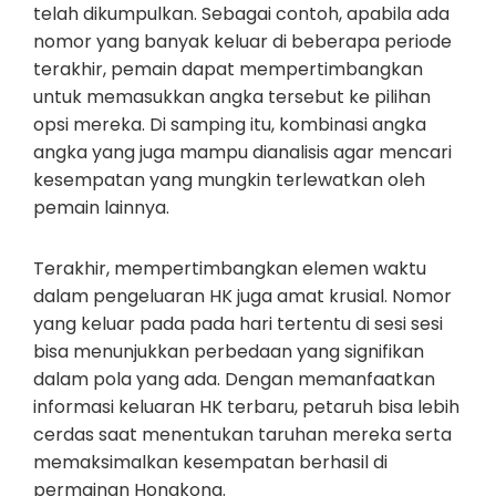
telah dikumpulkan. Sebagai contoh, apabila ada
nomor yang banyak keluar di beberapa periode
terakhir, pemain dapat mempertimbangkan
untuk memasukkan angka tersebut ke pilihan
opsi mereka. Di samping itu, kombinasi angka
angka yang juga mampu dianalisis agar mencari
kesempatan yang mungkin terlewatkan oleh
pemain lainnya.
Terakhir, mempertimbangkan elemen waktu
dalam pengeluaran HK juga amat krusial. Nomor
yang keluar pada pada hari tertentu di sesi sesi
bisa menunjukkan perbedaan yang signifikan
dalam pola yang ada. Dengan memanfaatkan
informasi keluaran HK terbaru, petaruh bisa lebih
cerdas saat menentukan taruhan mereka serta
memaksimalkan kesempatan berhasil di
permainan Hongkong.