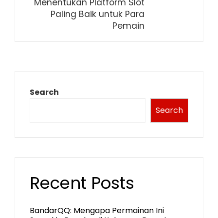
Menentukan Platform Slot
Paling Baik untuk Para
Pemain
Search
Search
Recent Posts
BandarQQ: Mengapa Permainan Ini