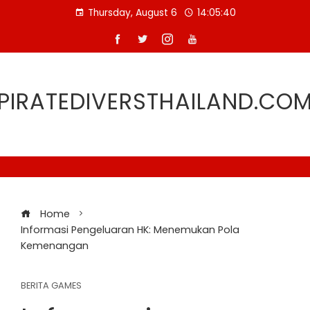
Skip
Thursday, August 6
14:05:41
to
content
PIRATEDIVERSTHAILAND.CO
Home
Informasi Pengeluaran HK: Menemukan Pola
Kemenangan
BERITA GAMES