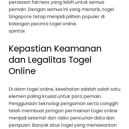
perasaan fairness yang lebih untuk semua
pemain. Dengan semua ini yang menarik, togel
Singapore tetap menjadi pilihan populer di
kalangan pecinta togel online.
spintax
Kepastian Keamanan
dan Legalitas Togel
Online
Di alam togel online, kesehatan adalah salah satu
elemen paling krusial untuk para pemain.
Penggunaan teknologi pengaman serta canggih
telah membuat jaringan permainan togel online
menjadi selamat dari risiko pencurian data dan
penipuan. Banyak situs togel yang menawarkan