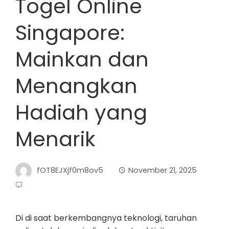
Togel Online
Singapore:
Mainkan dan
Menangkan
Hadiah yang
Menarik
fOT8EJXjf0m8ov5
November 21, 2025
Di di saat berkembangnya teknologi, taruhan