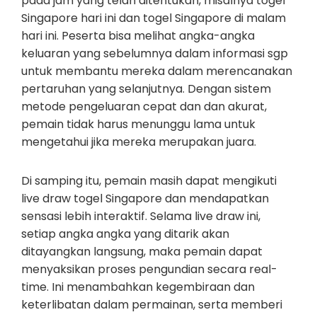
pada jam yang telah ditentukan, misalnya togel
Singapore hari ini dan togel Singapore di malam
hari ini. Peserta bisa melihat angka-angka
keluaran yang sebelumnya dalam informasi sgp
untuk membantu mereka dalam merencanakan
pertaruhan yang selanjutnya. Dengan sistem
metode pengeluaran cepat dan dan akurat,
pemain tidak harus menunggu lama untuk
mengetahui jika mereka merupakan juara.
Di samping itu, pemain masih dapat mengikuti
live draw togel Singapore dan mendapatkan
sensasi lebih interaktif. Selama live draw ini,
setiap angka angka yang ditarik akan
ditayangkan langsung, maka pemain dapat
menyaksikan proses pengundian secara real-
time. Ini menambahkan kegembiraan dan
keterlibatan dalam permainan, serta memberi