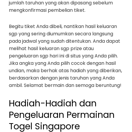
jumlah taruhan yang akan dipasang sebelum
mengkonfirmasi pembelian tiket.
Begitu tiket Anda dibeli, nantikan hasil keluaran
sgp yang sering diumumkan secara langsung
pada jadwal yang sudah ditentukan. Anda dapat
melihat hasil keluaran sgp prize atau
pengeluaran sgp hari ini di situs yang Anda pilih.
Jika angka yang Anda pilih cocok dengan hasil
undian, maka berhak atas hadiah yang diberikan,
berdasarkan dengan jenis taruhan yang Anda
ambil. Selamat bermain dan semoga beruntung!
Hadiah-Hadiah dan
Pengeluaran Permainan
Togel Singapore