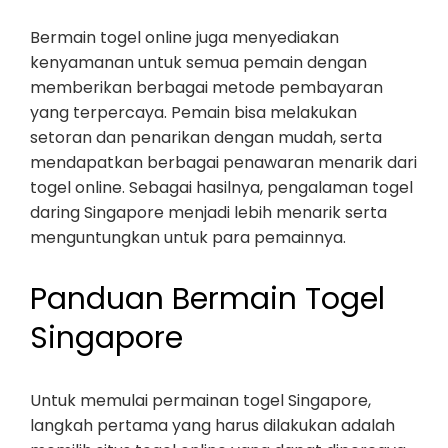
Bermain togel online juga menyediakan
kenyamanan untuk semua pemain dengan
memberikan berbagai metode pembayaran
yang terpercaya. Pemain bisa melakukan
setoran dan penarikan dengan mudah, serta
mendapatkan berbagai penawaran menarik dari
togel online. Sebagai hasilnya, pengalaman togel
daring Singapore menjadi lebih menarik serta
menguntungkan untuk para pemainnya.
Panduan Bermain Togel
Singapore
Untuk memulai permainan togel Singapore,
langkah pertama yang harus dilakukan adalah