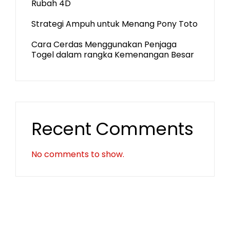
Rubah 4D
Strategi Ampuh untuk Menang Pony Toto
Cara Cerdas Menggunakan Penjaga
Togel dalam rangka Kemenangan Besar
Recent Comments
No comments to show.