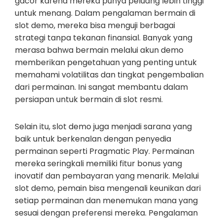
gacor karena mereka punya peluang lebih tinggi
untuk menang. Dalam pengalaman bermain di
slot demo, mereka bisa menguji berbagai
strategi tanpa tekanan finansial. Banyak yang
merasa bahwa bermain melalui akun demo
memberikan pengetahuan yang penting untuk
memahami volatilitas dan tingkat pengembalian
dari permainan. Ini sangat membantu dalam
persiapan untuk bermain di slot resmi.
Selain itu, slot demo juga menjadi sarana yang
baik untuk berkenalan dengan penyedia
permainan seperti Pragmatic Play. Permainan
mereka seringkali memiliki fitur bonus yang
inovatif dan pembayaran yang menarik. Melalui
slot demo, pemain bisa mengenali keunikan dari
setiap permainan dan menemukan mana yang
sesuai dengan preferensi mereka. Pengalaman