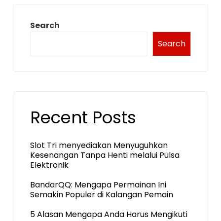
Search
Search
Recent Posts
Slot Tri menyediakan Menyuguhkan
Kesenangan Tanpa Henti melalui Pulsa
Elektronik
BandarQQ: Mengapa Permainan Ini
Semakin Populer di Kalangan Pemain
5 Alasan Mengapa Anda Harus Mengikuti