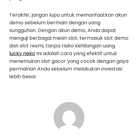
Terakhir, jangan lupa untuk memanfaatkan akun
demo sebelum bermain dengan uang
sungguhan. Dengan akun demo, Anda dapat
menguji berbagai mesin slot, termasuk slot demo
dan slot resmi, tanpa risiko kehilangan uang.
lucky neko
Ini adalah cara yang efektif untuk
menemukan slot gacor yang cocok dengan gaya
permainan Anda sebelum melakukan investasi
lebih besar.