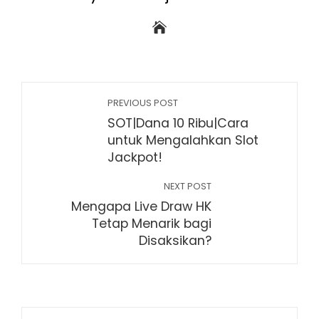
PREVIOUS POST
SOT|Dana 10 Ribu|Cara
untuk Mengalahkan Slot
Jackpot!
NEXT POST
Mengapa Live Draw HK
Tetap Menarik bagi
Disaksikan?