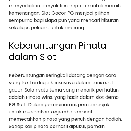
menyediakan banyak kesempatan untuk meraih
kemenangan, Slot Gacor PG menjadi pilihan
sempurna bagi siapa pun yang mencari hiburan
sekaligus peluang untuk menang.
Keberuntungan Pinata
dalam Slot
Keberuntungan seringkali datang dengan cara
yang tak terduga, khususnya dalam dunia slot
gacor. Salah satu tema yang menarik perhatian
adalah Pinata Wins, yang hadir dalam slot demo
PG Soft. Dalam permainan ini, pemain diajak
untuk merasakan kegembiraan saat
memecahkan pinata yang penuh dengan hadiah.
Setiap kali pinata berhasil dipukul, pemain