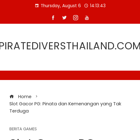
Skip
Thursday, August 6
14:13:44
to
content
PIRATEDIVERSTHAILAND.CO
Home
Slot Gacor PG: Pinata dan Kemenangan yang Tak
Terduga
BERITA GAMES