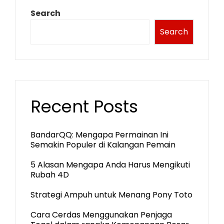
Search
Search
Recent Posts
BandarQQ: Mengapa Permainan Ini
Semakin Populer di Kalangan Pemain
5 Alasan Mengapa Anda Harus Mengikuti
Rubah 4D
Strategi Ampuh untuk Menang Pony Toto
Cara Cerdas Menggunakan Penjaga