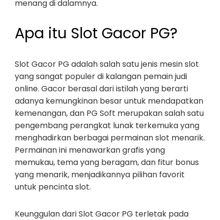
menang di dalamnya.
Apa itu Slot Gacor PG?
Slot Gacor PG adalah salah satu jenis mesin slot
yang sangat populer di kalangan pemain judi
online. Gacor berasal dari istilah yang berarti
adanya kemungkinan besar untuk mendapatkan
kemenangan, dan PG Soft merupakan salah satu
pengembang perangkat lunak terkemuka yang
menghadirkan berbagai permainan slot menarik.
Permainan ini menawarkan grafis yang
memukau, tema yang beragam, dan fitur bonus
yang menarik, menjadikannya pilihan favorit
untuk pencinta slot.
Keunggulan dari Slot Gacor PG terletak pada