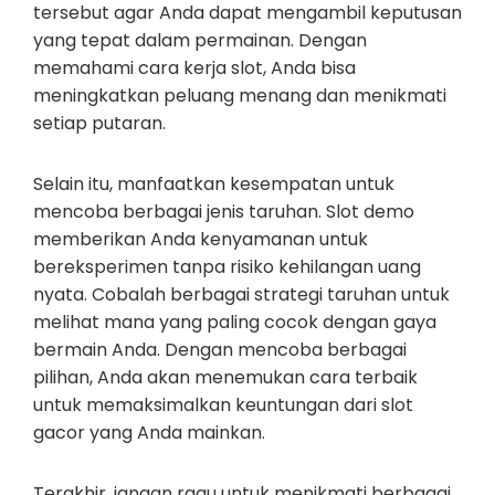
tersebut agar Anda dapat mengambil keputusan
yang tepat dalam permainan. Dengan
memahami cara kerja slot, Anda bisa
meningkatkan peluang menang dan menikmati
setiap putaran.
Selain itu, manfaatkan kesempatan untuk
mencoba berbagai jenis taruhan. Slot demo
memberikan Anda kenyamanan untuk
bereksperimen tanpa risiko kehilangan uang
nyata. Cobalah berbagai strategi taruhan untuk
melihat mana yang paling cocok dengan gaya
bermain Anda. Dengan mencoba berbagai
pilihan, Anda akan menemukan cara terbaik
untuk memaksimalkan keuntungan dari slot
gacor yang Anda mainkan.
Terakhir, jangan ragu untuk menikmati berbagai