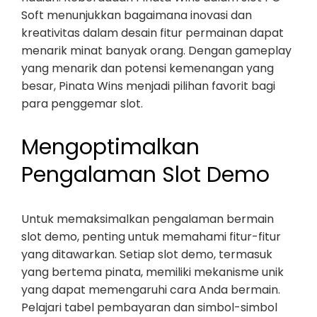
Soft menunjukkan bagaimana inovasi dan
kreativitas dalam desain fitur permainan dapat
menarik minat banyak orang. Dengan gameplay
yang menarik dan potensi kemenangan yang
besar, Pinata Wins menjadi pilihan favorit bagi
para penggemar slot.
Mengoptimalkan
Pengalaman Slot Demo
Untuk memaksimalkan pengalaman bermain
slot demo, penting untuk memahami fitur-fitur
yang ditawarkan. Setiap slot demo, termasuk
yang bertema pinata, memiliki mekanisme unik
yang dapat memengaruhi cara Anda bermain.
Pelajari tabel pembayaran dan simbol-simbol