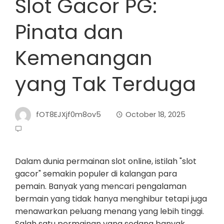
Slot Gacor PG:
Pinata dan
Kemenangan
yang Tak Terduga
fOT8EJXjf0m8ov5
October 18, 2025
Dalam dunia permainan slot online, istilah "slot
gacor" semakin populer di kalangan para
pemain. Banyak yang mencari pengalaman
bermain yang tidak hanya menghibur tetapi juga
menawarkan peluang menang yang lebih tinggi.
Salah satu permainan yang sedang banyak