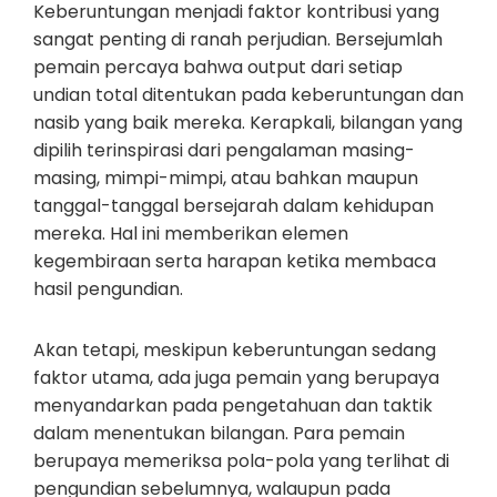
Keberuntungan menjadi faktor kontribusi yang
sangat penting di ranah perjudian. Bersejumlah
pemain percaya bahwa output dari setiap
undian total ditentukan pada keberuntungan dan
nasib yang baik mereka. Kerapkali, bilangan yang
dipilih terinspirasi dari pengalaman masing-
masing, mimpi-mimpi, atau bahkan maupun
tanggal-tanggal bersejarah dalam kehidupan
mereka. Hal ini memberikan elemen
kegembiraan serta harapan ketika membaca
hasil pengundian.
Akan tetapi, meskipun keberuntungan sedang
faktor utama, ada juga pemain yang berupaya
menyandarkan pada pengetahuan dan taktik
dalam menentukan bilangan. Para pemain
berupaya memeriksa pola-pola yang terlihat di
pengundian sebelumnya, walaupun pada