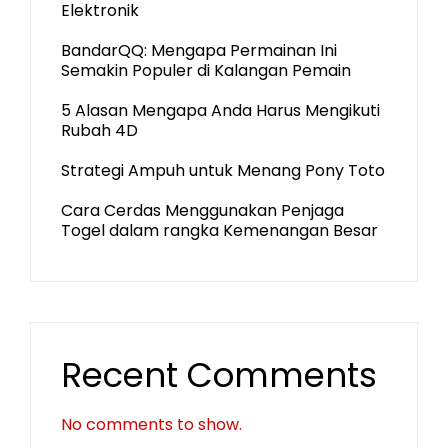
Elektronik
BandarQQ: Mengapa Permainan Ini
Semakin Populer di Kalangan Pemain
5 Alasan Mengapa Anda Harus Mengikuti
Rubah 4D
Strategi Ampuh untuk Menang Pony Toto
Cara Cerdas Menggunakan Penjaga
Togel dalam rangka Kemenangan Besar
Recent Comments
No comments to show.