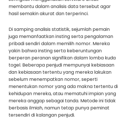
membantu dalam analisis data tersebut agar
hasil semakin akurat dan terperinci.
Di samping analisis statistik, sejumlah pemain
juga memanfaatkan insting serta pengalaman
pribadi sendiri dalam memilih nomor. Mereka
yakin bahwa insting serta keberuntungan
berperan peranan signifikan dalam lomba kuda
togel. Beberapa penjudi mempunyai kebiasaan
dan kebiasaan tertentu yang mereka lakukan
sebelum menempatkan nomor, seperti
menentukan nomor yang ada makna tertentu di
kehidupan mereka, atau mematuhi impian yang
mereka anggap sebagai tanda. Metode ini tidak
berbasis ilmiah, namun tetap punya peminat
tersendiri di kalangan penjudi.