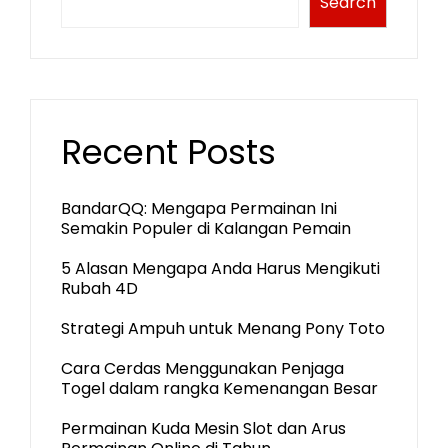
Search
Recent Posts
BandarQQ: Mengapa Permainan Ini
Semakin Populer di Kalangan Pemain
5 Alasan Mengapa Anda Harus Mengikuti
Rubah 4D
Strategi Ampuh untuk Menang Pony Toto
Cara Cerdas Menggunakan Penjaga
Togel dalam rangka Kemenangan Besar
Permainan Kuda Mesin Slot dan Arus