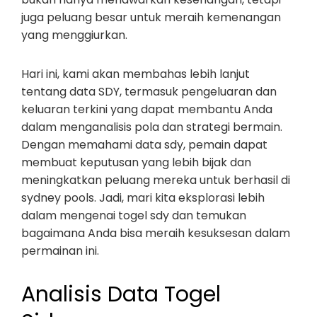
juga peluang besar untuk meraih kemenangan
yang menggiurkan.
Hari ini, kami akan membahas lebih lanjut
tentang data SDY, termasuk pengeluaran dan
keluaran terkini yang dapat membantu Anda
dalam menganalisis pola dan strategi bermain.
Dengan memahami data sdy, pemain dapat
membuat keputusan yang lebih bijak dan
meningkatkan peluang mereka untuk berhasil di
sydney pools. Jadi, mari kita eksplorasi lebih
dalam mengenai togel sdy dan temukan
bagaimana Anda bisa meraih kesuksesan dalam
permainan ini.
Analisis Data Togel