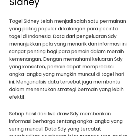
Sidney
Togel Sidney telah menjadi salah satu permainan
yang paling populer di kalangan para pecinta
togel di Indonesia. Data dari pengeluaran Sdy
menunjukkan pola yang menarik dan informasi ini
sangat penting bagi para pemain dalam meraih
kemenangan. Dengan memahami keluaran Sdy
yang konsisten, pemain dapat memprediksi
angka-angka yang mungkin muncul di togel hari
ini. Menganalisis data tersebut juga membantu
dalam menentukan strategi bermain yang lebih
efektif.
Setiap hasil dari live draw Sdy memberikan
informasi berharga tentang angka-angka yang
sering muncul. Data Sdy yang tercatat