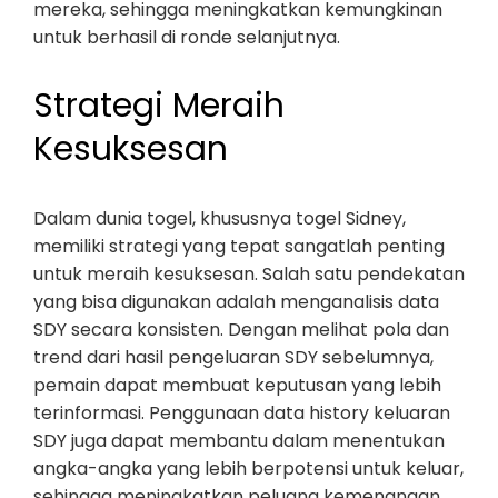
mereka, sehingga meningkatkan kemungkinan
untuk berhasil di ronde selanjutnya.
Strategi Meraih
Kesuksesan
Dalam dunia togel, khususnya togel Sidney,
memiliki strategi yang tepat sangatlah penting
untuk meraih kesuksesan. Salah satu pendekatan
yang bisa digunakan adalah menganalisis data
SDY secara konsisten. Dengan melihat pola dan
trend dari hasil pengeluaran SDY sebelumnya,
pemain dapat membuat keputusan yang lebih
terinformasi. Penggunaan data history keluaran
SDY juga dapat membantu dalam menentukan
angka-angka yang lebih berpotensi untuk keluar,
sehingga meningkatkan peluang kemenangan.