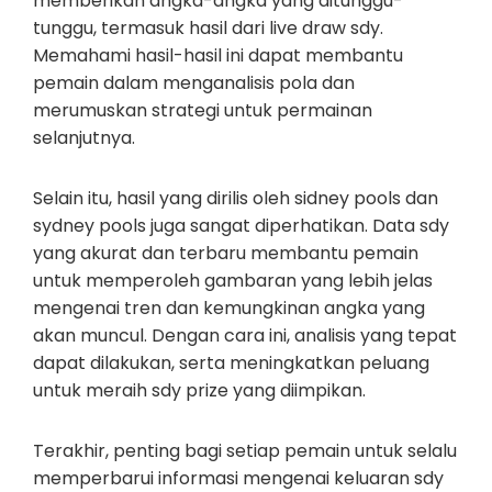
memberikan angka-angka yang ditunggu-
tunggu, termasuk hasil dari live draw sdy.
Memahami hasil-hasil ini dapat membantu
pemain dalam menganalisis pola dan
merumuskan strategi untuk permainan
selanjutnya.
Selain itu, hasil yang dirilis oleh sidney pools dan
sydney pools juga sangat diperhatikan. Data sdy
yang akurat dan terbaru membantu pemain
untuk memperoleh gambaran yang lebih jelas
mengenai tren dan kemungkinan angka yang
akan muncul. Dengan cara ini, analisis yang tepat
dapat dilakukan, serta meningkatkan peluang
untuk meraih sdy prize yang diimpikan.
Terakhir, penting bagi setiap pemain untuk selalu
memperbarui informasi mengenai keluaran sdy