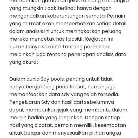
memberikan gambaran jelas tentang tren angka
yang mungkin tidak terlihat hanya dengan
mengandalkan keberuntungan semata. Pemain
yang cermat akan memperhatikan setiap detail
dalam analisis ini untuk meningkatkan peluang
mereka mencetak hasil positif. Kegiatan ini
bukan hanya sekadar tentang permainan,
melainkan juga tentang penerapan analisis data
yang akurat.
Dalam dunia Sdy pools, penting untuk tidak
hanya bergantung pada firasat, namun juga
memanfaatkan data sdy yang telah tersedia.
Pengeluaran Sdy dan hasil dari sebelumnya
dapat memberikan jejak yang membantu dalam
meraih hadiah yang diinginkan. Dengan setiap
hasil yang dicatat, pemain memiliki kesempatan
untuk belajar dan menyesuaikan pilihan angka