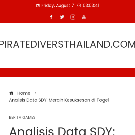
Skip
Friday, August 7
03:03:41
to
content
PIRATEDIVERSTHAILAND.CO
Home
Analisis Data SDY: Meraih Kesuksesan di Togel
BERITA GAMES
Analisis Data SDY: