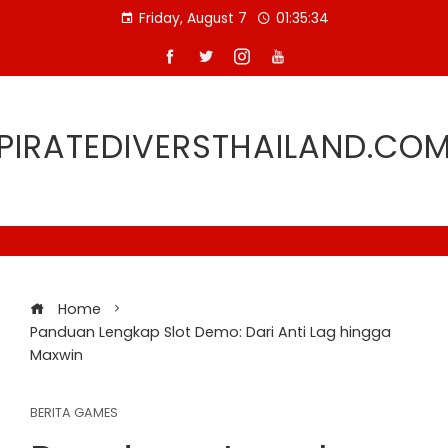
Skip
Friday, August 7
01:35:35
to
content
PIRATEDIVERSTHAILAND.CO
Home
Panduan Lengkap Slot Demo: Dari Anti Lag hingga
Maxwin
BERITA GAMES