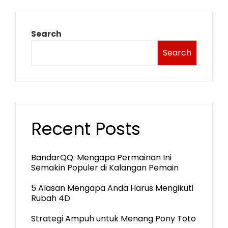
Search
Search
Recent Posts
BandarQQ: Mengapa Permainan Ini
Semakin Populer di Kalangan Pemain
5 Alasan Mengapa Anda Harus Mengikuti
Rubah 4D
Strategi Ampuh untuk Menang Pony Toto