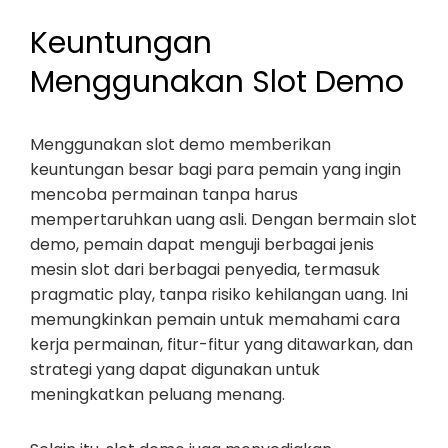
Keuntungan
Menggunakan Slot Demo
Menggunakan slot demo memberikan
keuntungan besar bagi para pemain yang ingin
mencoba permainan tanpa harus
mempertaruhkan uang asli. Dengan bermain slot
demo, pemain dapat menguji berbagai jenis
mesin slot dari berbagai penyedia, termasuk
pragmatic play, tanpa risiko kehilangan uang. Ini
memungkinkan pemain untuk memahami cara
kerja permainan, fitur-fitur yang ditawarkan, dan
strategi yang dapat digunakan untuk
meningkatkan peluang menang.