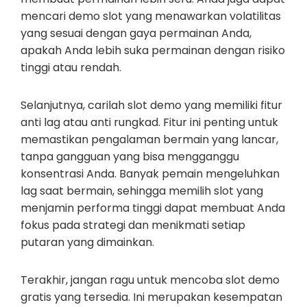
mencari demo slot yang menawarkan volatilitas
yang sesuai dengan gaya permainan Anda,
apakah Anda lebih suka permainan dengan risiko
tinggi atau rendah.
Selanjutnya, carilah slot demo yang memiliki fitur
anti lag atau anti rungkad. Fitur ini penting untuk
memastikan pengalaman bermain yang lancar,
tanpa gangguan yang bisa mengganggu
konsentrasi Anda. Banyak pemain mengeluhkan
lag saat bermain, sehingga memilih slot yang
menjamin performa tinggi dapat membuat Anda
fokus pada strategi dan menikmati setiap
putaran yang dimainkan.
Terakhir, jangan ragu untuk mencoba slot demo
gratis yang tersedia. Ini merupakan kesempatan