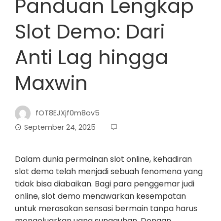
Panduan Lengkap
Slot Demo: Dari
Anti Lag hingga
Maxwin
fOT8EJXjf0m8ov5
September 24, 2025
Dalam dunia permainan slot online, kehadiran
slot demo telah menjadi sebuah fenomena yang
tidak bisa diabaikan. Bagi para penggemar judi
online, slot demo menawarkan kesempatan
untuk merasakan sensasi bermain tanpa harus
mengeluarkan uang sungguhan. Dengan