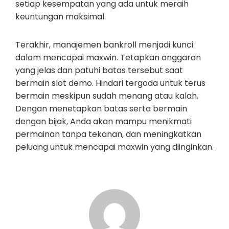
setiap kesempatan yang ada untuk meraih
keuntungan maksimal.
Terakhir, manajemen bankroll menjadi kunci
dalam mencapai maxwin. Tetapkan anggaran
yang jelas dan patuhi batas tersebut saat
bermain slot demo. Hindari tergoda untuk terus
bermain meskipun sudah menang atau kalah.
Dengan menetapkan batas serta bermain
dengan bijak, Anda akan mampu menikmati
permainan tanpa tekanan, dan meningkatkan
peluang untuk mencapai maxwin yang diinginkan.