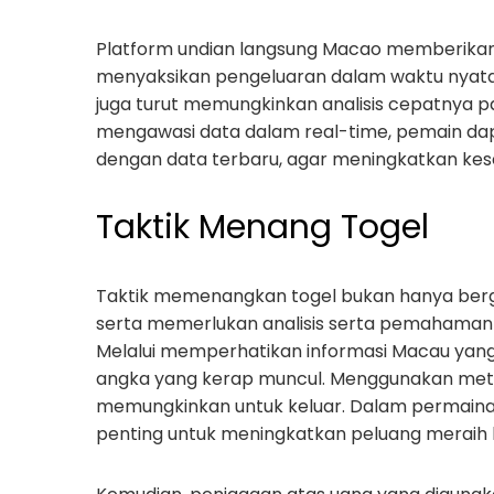
Platform undian langsung Macao memberikan
menyaksikan pengeluaran dalam waktu nyat
juga turut memungkinkan analisis cepatnya pa
mengawasi data dalam real-time, pemain dap
dengan data terbaru, agar meningkatkan ke
Taktik Menang Togel
Taktik memenangkan togel bukan hanya ber
serta memerlukan analisis serta pemahaman 
Melalui memperhatikan informasi Macau yang
angka yang kerap muncul. Menggunakan meto
memungkinkan untuk keluar. Dalam permainan
penting untuk meningkatkan peluang merai