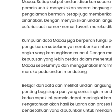
Macau. Setiap output undian disiarkan seca
pemain untuk menyaksikan secara langsung n
pengalaman bermain, tetapi juga memberika
dinantikan. Dengan menyaksikan undian lan
euforia saat nomor-nomor favorit mereka dik
Kumpulan data Macau juga berperan fungsi p
pengeluaran sebelumnya memberikan inform
angka yang kemungkinan muncul. Dengan men
keputusan yang lebih cerdas dalam menentu
Macau sebelumnya dan menggunakan informa
mereka pada undian mendatang.
Belajar dari data dan melihat undian langsun
penting bagi siapa pun yang serius ingin 
kedua aspek ini, pemain dapat meningkatka
Pengetahuan akan hasil keluaran dan proses
pengetahuan yang dibutuhkan untuk mengamb