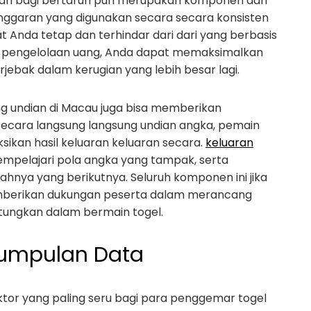
kan bagi bertaruh pun merupakan komponen dari
 anggaran yang digunakan secara secara konsisten
at Anda tetap dan terhindar dari dari yang berbasis
lam pengelolaan uang, Anda dapat memaksimalkan
ebak dalam kerugian yang lebih besar lagi.
g undian di Macau juga bisa memberikan
secara langsung langsung undian angka, pemain
ikan hasil keluaran keluaran secara.
keluaran
empelajari pola angka yang tampak, serta
ya yang berikutnya. Seluruh komponen ini jika
emberikan dukungan peserta dalam merancang
tungkan dalam bermain togel.
Kumpulan Data
ktor yang paling seru bagi para penggemar togel