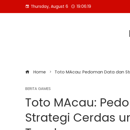
Skip
Thursday, August 6
19:06:20
to
content
Home
Toto MAcau: Pedoman Data dan St
BERITA GAMES
Toto MAcau: Ped
Strategi Cerdas 