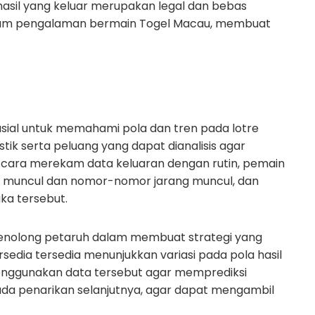
asil yang keluar merupakan legal dan bebas
 dalam pengalaman bermain Togel Macau, membuat
usial untuk memahami pola dan tren pada lotre
tik serta peluang yang dapat dianalisis agar
ara merekam data keluaran dengan rutin, pemain
muncul dan nomor-nomor jarang muncul, dan
ka tersebut.
sa menolong petaruh dalam membuat strategi yang
sedia tersedia menunjukkan variasi pada pola hasil
menggunakan data tersebut agar memprediksi
da penarikan selanjutnya, agar dapat mengambil