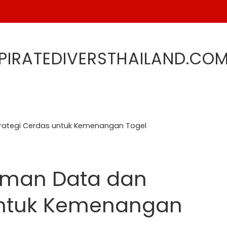
PIRATEDIVERSTHAILAND.CO
rategi Cerdas untuk Kemenangan Togel
oman Data dan
untuk Kemenangan