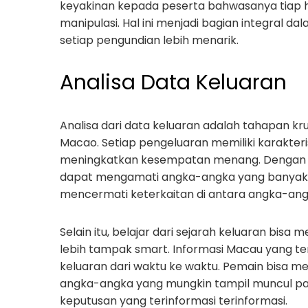
keyakinan kepada peserta bahwasanya tiap h
manipulasi. Hal ini menjadi bagian integral
setiap pengundian lebih menarik.
Analisa Data Keluaran
Analisa dari data keluaran adalah tahapan kr
Macao. Setiap pengeluaran memiliki karakteris
meningkatkan kesempatan menang. Dengan c
dapat mengamati angka-angka yang banyak 
mencermati keterkaitan di antara angka-ang
Selain itu, belajar dari sejarah keluaran bi
lebih tampak smart. Informasi Macau yang ter
keluaran dari waktu ke waktu. Pemain bisa 
angka-angka yang mungkin tampil muncul pa
keputusan yang terinformasi terinformasi.