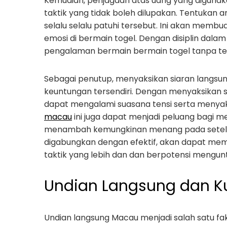
Kemudian, penjagaan atas uang yang diguna
taktik yang tidak boleh dilupakan. Tentukan
selalu selalu patuhi tersebut. Ini akan membu
emosi di bermain togel. Dengan disiplin da
pengalaman bermain bermain togel tanpa terj
Sebagai penutup, menyaksikan siaran langsun
keuntungan tersendiri. Dengan menyaksikan 
dapat mengalami suasana tensi serta menyaks
macau
ini juga dapat menjadi peluang bagi m
menambah kemungkinan menang pada setelahn
digabungkan dengan efektif, akan dapat m
taktik yang lebih dan dan berpotensi mengun
Undian Langsung dan 
Undian langsung Macau menjadi salah satu fa