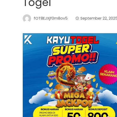
Togel
fOT8EJXjf0m8ov5
September 22, 202