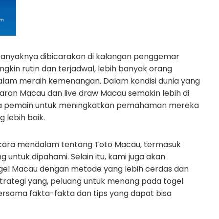
 banyaknya dibicarakan di kalangan penggemar
kin rutin dan terjadwal, lebih banyak orang
dalam meraih kemenangan. Dalam kondisi dunia yang
uaran Macau dan live draw Macau semakin lebih di
ara pemain untuk meningkatkan pemahaman mereka
 lebih baik.
secara mendalam tentang Toto Macau, termasuk
 untuk dipahami. Selain itu, kami juga akan
el Macau dengan metode yang lebih cerdas dan
strategi yang, peluang untuk menang pada togel
ersama fakta-fakta dan tips yang dapat bisa