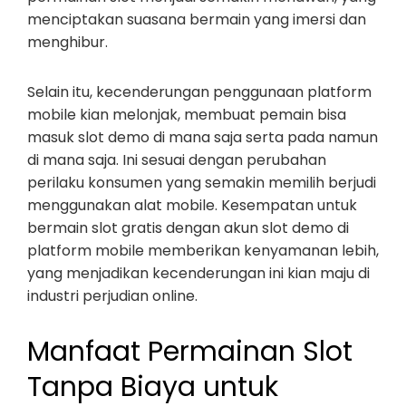
menciptakan suasana bermain yang imersi dan
menghibur.
Selain itu, kecenderungan penggunaan platform
mobile kian melonjak, membuat pemain bisa
masuk slot demo di mana saja serta pada namun
di mana saja. Ini sesuai dengan perubahan
perilaku konsumen yang semakin memilih berjudi
menggunakan alat mobile. Kesempatan untuk
bermain slot gratis dengan akun slot demo di
platform mobile memberikan kenyamanan lebih,
yang menjadikan kecenderungan ini kian maju di
industri perjudian online.
Manfaat Permainan Slot
Tanpa Biaya untuk