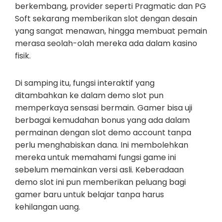
berkembang, provider seperti Pragmatic dan PG
Soft sekarang memberikan slot dengan desain
yang sangat menawan, hingga membuat pemain
merasa seolah-olah mereka ada dalam kasino
fisik.
Di samping itu, fungsi interaktif yang
ditambahkan ke dalam demo slot pun
memperkaya sensasi bermain. Gamer bisa uji
berbagai kemudahan bonus yang ada dalam
permainan dengan slot demo account tanpa
perlu menghabiskan dana. Ini membolehkan
mereka untuk memahami fungsi game ini
sebelum memainkan versi asli. Keberadaan
demo slot ini pun memberikan peluang bagi
gamer baru untuk belajar tanpa harus
kehilangan uang.