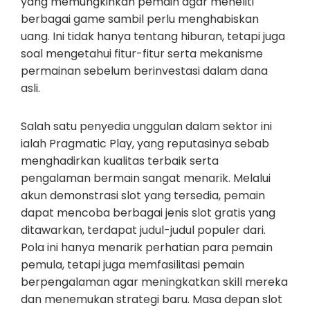
yang memungkinkan pemain agar meneliti
berbagai game sambil perlu menghabiskan
uang. Ini tidak hanya tentang hiburan, tetapi juga
soal mengetahui fitur-fitur serta mekanisme
permainan sebelum berinvestasi dalam dana
asli.
Salah satu penyedia unggulan dalam sektor ini
ialah Pragmatic Play, yang reputasinya sebab
menghadirkan kualitas terbaik serta
pengalaman bermain sangat menarik. Melalui
akun demonstrasi slot yang tersedia, pemain
dapat mencoba berbagai jenis slot gratis yang
ditawarkan, terdapat judul-judul populer dari.
Pola ini hanya menarik perhatian para pemain
pemula, tetapi juga memfasilitasi pemain
berpengalaman agar meningkatkan skill mereka
dan menemukan strategi baru. Masa depan slot