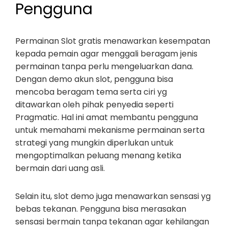
Pengguna
Permainan Slot gratis menawarkan kesempatan
kepada pemain agar menggali beragam jenis
permainan tanpa perlu mengeluarkan dana.
Dengan demo akun slot, pengguna bisa
mencoba beragam tema serta ciri yg
ditawarkan oleh pihak penyedia seperti
Pragmatic. Hal ini amat membantu pengguna
untuk memahami mekanisme permainan serta
strategi yang mungkin diperlukan untuk
mengoptimalkan peluang menang ketika
bermain dari uang asli.
Selain itu, slot demo juga menawarkan sensasi yg
bebas tekanan. Pengguna bisa merasakan
sensasi bermain tanpa tekanan agar kehilangan