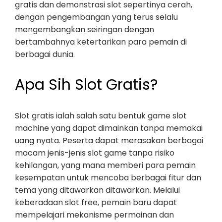
gratis dan demonstrasi slot sepertinya cerah,
dengan pengembangan yang terus selalu
mengembangkan seiringan dengan
bertambahnya ketertarikan para pemain di
berbagai dunia.
Apa Sih Slot Gratis?
Slot gratis ialah salah satu bentuk game slot
machine yang dapat dimainkan tanpa memakai
uang nyata. Peserta dapat merasakan berbagai
macam jenis-jenis slot game tanpa risiko
kehilangan, yang mana memberi para pemain
kesempatan untuk mencoba berbagai fitur dan
tema yang ditawarkan ditawarkan. Melalui
keberadaan slot free, pemain baru dapat
mempelajari mekanisme permainan dan