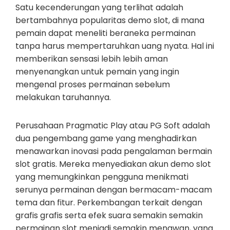
Satu kecenderungan yang terlihat adalah
bertambahnya popularitas demo slot, di mana
pemain dapat meneliti beraneka permainan
tanpa harus mempertaruhkan uang nyata. Hal ini
memberikan sensasi lebih lebih aman
menyenangkan untuk pemain yang ingin
mengenal proses permainan sebelum
melakukan taruhannya.
Perusahaan Pragmatic Play atau PG Soft adalah
dua pengembang game yang menghadirkan
menawarkan inovasi pada pengalaman bermain
slot gratis. Mereka menyediakan akun demo slot
yang memungkinkan pengguna menikmati
serunya permainan dengan bermacam-macam
tema dan fitur. Perkembangan terkait dengan
grafis grafis serta efek suara semakin semakin
permainan slot menjadi semakin menawan, yang