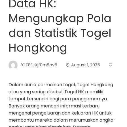
Data HK:
Mengungkap Pola
dan Statistik Togel
Hongkong
fOT8EJXjf0m8ov5
August 1, 2025
Dalam dunia permainan togel, Togel Hongkong
atau yang sering disebut Togel HK memiliki
tempat tersendiri bagi para penggemarnya.
Banyak orang mencari informasi terbaru
mengenai pengeluaran dan keluaran HK untuk
membantu mereka dalam merumuskan angka-