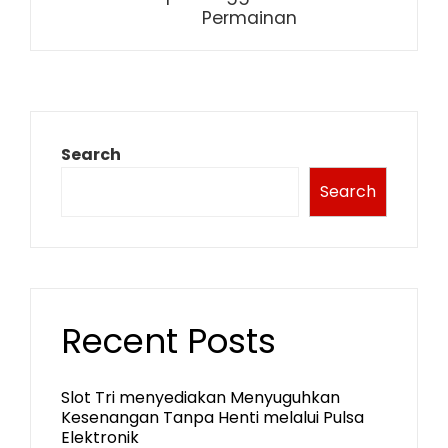
Permainan
Search
Search
Recent Posts
Slot Tri menyediakan Menyuguhkan
Kesenangan Tanpa Henti melalui Pulsa
Elektronik