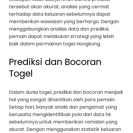
tersebut akan akurat, analisis yang cermat
terhadap data keluaran sebelumnya dapat
memberikan wawasan yang berharga. Dengan
menggabungkan analisis data dan prediksi,
pemain dapat melakukan strategi yang lebih
baik dalam permainan togel Hongkong.
Prediksi dan Bocoran
Togel
Dalam dunia togel, prediksi dan bocoran menjadi
hal yang sangat dinantikan oleh para pemain.
Setiap hari, banyak analis dan pengamat yang
berusaha mengidentifikasi pola dari data hk
sebelumnya untuk memberikan ramalan yang
akurat. Dengan menggunakan statistik keluaran