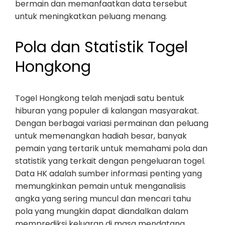
bermain dan memanfaatkan data tersebut
untuk meningkatkan peluang menang.
Pola dan Statistik Togel
Hongkong
Togel Hongkong telah menjadi satu bentuk
hiburan yang populer di kalangan masyarakat.
Dengan berbagai variasi permainan dan peluang
untuk memenangkan hadiah besar, banyak
pemain yang tertarik untuk memahami pola dan
statistik yang terkait dengan pengeluaran togel.
Data HK adalah sumber informasi penting yang
memungkinkan pemain untuk menganalisis
angka yang sering muncul dan mencari tahu
pola yang mungkin dapat diandalkan dalam
memprediksi keluaran di masa mendatang.