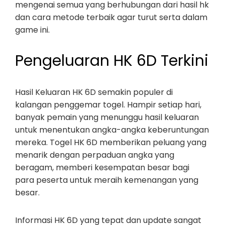
mengenai semua yang berhubungan dari hasil hk
dan cara metode terbaik agar turut serta dalam
game ini.
Pengeluaran HK 6D Terkini
Hasil Keluaran HK 6D semakin populer di
kalangan penggemar togel. Hampir setiap hari,
banyak pemain yang menunggu hasil keluaran
untuk menentukan angka-angka keberuntungan
mereka. Togel HK 6D memberikan peluang yang
menarik dengan perpaduan angka yang
beragam, memberi kesempatan besar bagi
para peserta untuk meraih kemenangan yang
besar.
Informasi HK 6D yang tepat dan update sangat