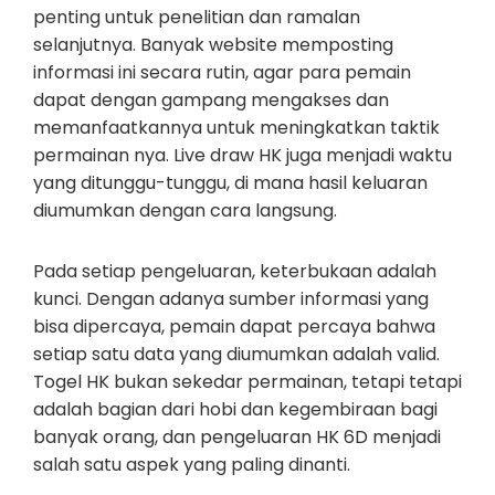
penting untuk penelitian dan ramalan
selanjutnya. Banyak website memposting
informasi ini secara rutin, agar para pemain
dapat dengan gampang mengakses dan
memanfaatkannya untuk meningkatkan taktik
permainan nya. Live draw HK juga menjadi waktu
yang ditunggu-tunggu, di mana hasil keluaran
diumumkan dengan cara langsung.
Pada setiap pengeluaran, keterbukaan adalah
kunci. Dengan adanya sumber informasi yang
bisa dipercaya, pemain dapat percaya bahwa
setiap satu data yang diumumkan adalah valid.
Togel HK bukan sekedar permainan, tetapi tetapi
adalah bagian dari hobi dan kegembiraan bagi
banyak orang, dan pengeluaran HK 6D menjadi
salah satu aspek yang paling dinanti.