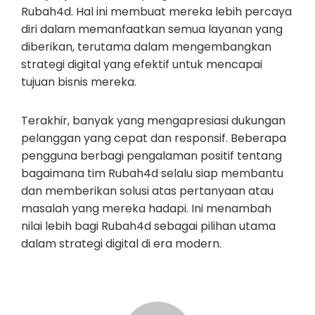
Rubah4d. Hal ini membuat mereka lebih percaya
diri dalam memanfaatkan semua layanan yang
diberikan, terutama dalam mengembangkan
strategi digital yang efektif untuk mencapai
tujuan bisnis mereka.
Terakhir, banyak yang mengapresiasi dukungan
pelanggan yang cepat dan responsif. Beberapa
pengguna berbagi pengalaman positif tentang
bagaimana tim Rubah4d selalu siap membantu
dan memberikan solusi atas pertanyaan atau
masalah yang mereka hadapi. Ini menambah
nilai lebih bagi Rubah4d sebagai pilihan utama
dalam strategi digital di era modern.