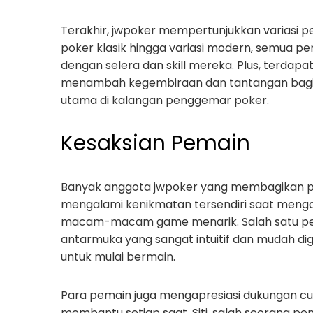
Terakhir, jwpoker mempertunjukkan variasi p
poker klasik hingga variasi modern, semua 
dengan selera dan skill mereka. Plus, terda
menambah kegembiraan dan tantangan bagi p
utama di kalangan penggemar poker.
Kesaksian Pemain
Banyak anggota jwpoker yang membagikan peng
mengalami kenikmatan tersendiri saat menga
macam-macam game menarik. Salah satu pem
antarmuka yang sangat intuitif dan mudah 
untuk mulai bermain.
Para pemain juga mengapresiasi dukungan cu
membantu setiap saat. Siti, salah seorang p