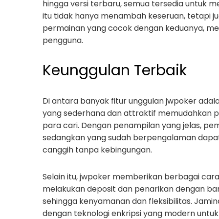
hingga versi terbaru, semua tersedia untuk
itu tidak hanya menambah keseruan, tetapi
permainan yang cocok dengan keduanya, menja
pengguna.
Keunggulan Terbaik
Di antara banyak fitur unggulan jwpoker ad
yang sederhana dan attraktif memudahkan p
para cari. Dengan penampilan yang jelas, pe
sedangkan yang sudah berpengalaman dapa
canggih tanpa kebingungan.
Selain itu, jwpoker memberikan berbagai cara
melakukan deposit dan penarikan dengan bany
sehingga kenyamanan dan fleksibilitas. Jamin
dengan teknologi enkripsi yang modern untuk