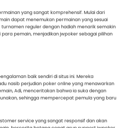
ermainan yang sangat komprehensif. Mulai dari
pemain dapat menemukan permainan yang sesuai
pat turnamen reguler dengan hadiah menarik semakin
ara pemain, menjadikan jwpoker sebagai pilihan
alaman baik sendiri di situs ini. Mereka
du nasib perjudian poker online yang menawarkan
ain, Adi, menceritakan bahwa ia suka dengan
digunakan, sehingga mempercepat pemula yang baru
stomer service yang sangat responsif dan akan
emain, bercerita betapa cepat grup support jwpoker