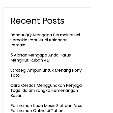
Recent Posts
BandarQQ: Mengapa Permainan Ini
Semakin Populer di Kalangan
Pemain
5 Alasan Mengapa Anda Harus
Mengikuti Rubah 4D
Strategi Ampuh untuk Menang Pony
Toto
Cara Cerdas Menggunakan Penjaga
Togel dalam rangka Kemenangan
Besar
Permainan Kuda Mesin Slot dan Arus
Permainan Online di Tahun