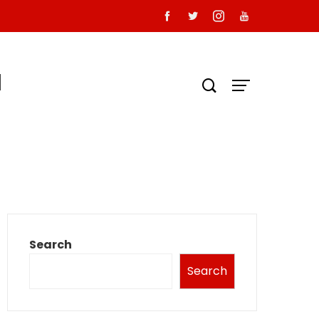
M
Search
Search