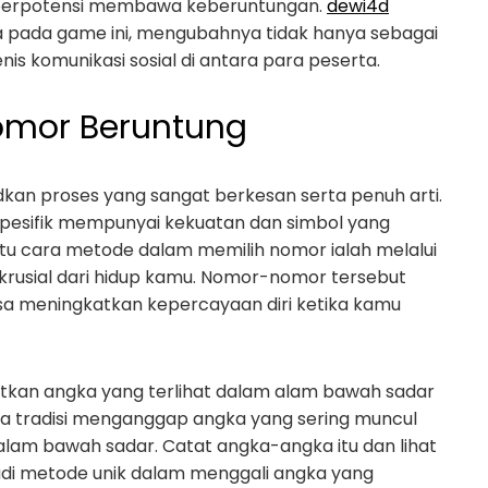
berpotensi membawa keberuntungan.
dewi4d
 pada game ini, mengubahnya tidak hanya sebagai
is komunikasi sosial di antara para peserta.
omor Beruntung
an proses yang sangat berkesan serta penuh arti.
pesifik mempunyai kekuatan dan simbol yang
u cara metode dalam memilih nomor ialah melalui
a krusial dari hidup kamu. Nomor-nomor tersebut
isa meningkatkan kepercayaan diri ketika kamu
atkan angka yang terlihat dalam alam bawah sadar
a tradisi menganggap angka yang sering muncul
lam bawah sadar. Catat angka-angka itu dan lihat
adi metode unik dalam menggali angka yang