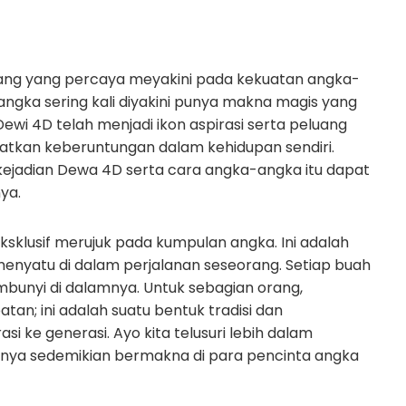
ang yang percaya meyakini pada kekuatan angka-
ngka sering kali diyakini punya makna magis yang
wi 4D telah menjadi ikon aspirasi serta peluang
atkan keberuntungan dalam kehidupan sendiri.
k kejadian Dewa 4D serta cara angka-angka itu dapat
ya.
eksklusif merujuk pada kumpulan angka. Ini adalah
enyatu di dalam perjalanan seseorang. Setiap buah
bunyi di dalamnya. Untuk sebagian orang,
tan; ini adalah suatu bentuk tradisi dan
i ke generasi. Ayo kita telusuri lebih dalam
nya sedemikian bermakna di para pencinta angka