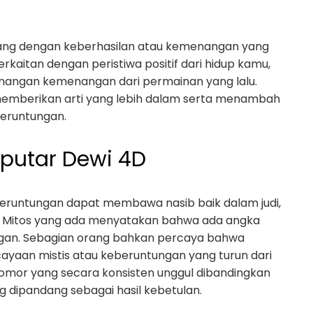
ang dengan keberhasilan atau kemenangan yang
rkaitan dengan peristiwa positif dari hidup kamu,
menangan kemenangan dari permainan yang lalu.
 memberikan arti yang lebih dalam serta menambah
eruntungan.
putar Dewi 4D
eruntungan dapat membawa nasib baik dalam judi,
. Mitos yang ada menyatakan bahwa ada angka
gan. Sebagian orang bahkan percaya bahwa
yaan mistis atau keberuntungan yang turun dari
a nomor yang secara konsisten unggul dibandingkan
ng dipandang sebagai hasil kebetulan.