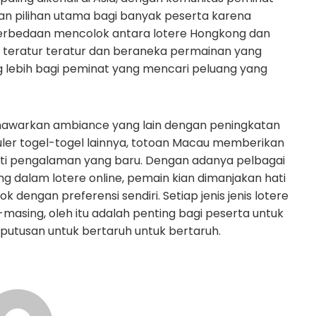
akan pilihan utama bagi banyak peserta karena
Perbedaan mencolok antara lotere Hongkong dan
ih teratur teratur dan beraneka permainan yang
ng lebih bagi peminat yang mencari peluang yang
enawarkan ambiance yang lain dengan peningkatan
uler togel-togel lainnya, totoan Macau memberikan
iti pengalaman yang baru. Dengan adanya pelbagai
ng dalam lotere online, pemain kian dimanjakan hati
engan preferensi sendiri. Setiap jenis jenis lotere
asing, oleh itu adalah penting bagi peserta untuk
putusan untuk bertaruh untuk bertaruh.