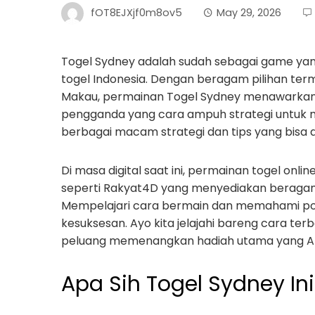
fOT8EJXjf0m8ov5
May 29, 2026
Togel Sydney adalah sudah sebagai game yan
togel Indonesia. Dengan beragam pilihan term
Makau, permainan Togel Sydney menawarkan 
pengganda yang cara ampuh strategi untuk m
berbagai macam strategi dan tips yang bisa
Di masa digital saat ini, permainan togel on
seperti Rakyat4D yang menyediakan beragam j
Mempelajari cara bermain dan memahami pol
kesuksesan. Ayo kita jelajahi bareng cara te
peluang memenangkan hadiah utama yang An
Apa Sih Togel Sydney Ini