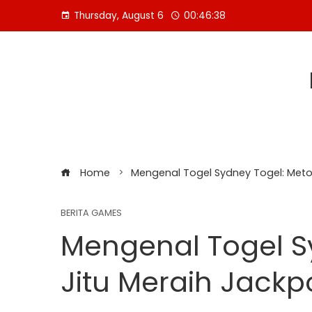
Skip
Thursday, August 6
00:46:39
to
content
Home
Mengenal Togel Sydney Togel: Meto
BERITA GAMES
Mengenal Togel S
Jitu Meraih Jackp