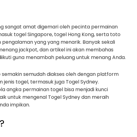
g sangat amat digemari oleh pecinta permainan
asuk togel Singapore, togel Hong Kong, serta toto
pengalaman yang yang menarik. Banyak sekali
enang jackpot, dan artikel ini akan membahas
 diikuti guna menambah peluang untuk menang Anda.
line semakin semudah diakses oleh dengan platform
enis togel, termasuk juga Togel Sydney.
a angka permainan togel bisa menjadi kunci
rbaik untuk mengenal Togel Sydney dan meraih
da impikan.
?