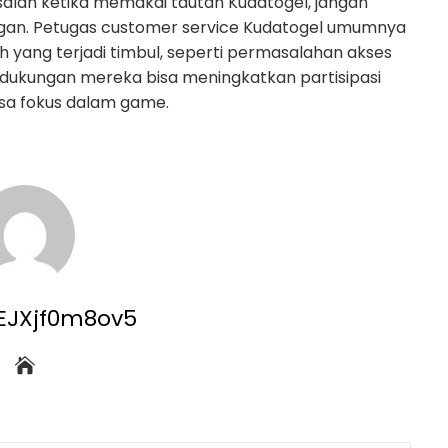
salah ketika memakai tautan Kudatogel, jangan
gan. Petugas customer service Kudatogel umumnya
 yang terjadi timbul, seperti permasalahan akses
 dukungan mereka bisa meningkatkan partisipasi
sa fokus dalam game.
8EJXjf0m8ov5