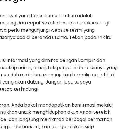
gkah awal yang harus kamu lakukan adalah
ampang dan cepat sekali, dan dapat diakses bagi
ya perlu mengunjungi website resmi yang
iasanya ada di beranda utama. Tekan pada link itu
isi informasi yang diminta dengan komplit dan
ncakup nama, email, telepon, dan data lainnya yang
mua data sebelum mengajukan formulir, agar tidak
ri yang akan datang. Jangan lupa supaya
tap terlindungi.
ran, Anda bakal mendapatkan konfirmasi melalui
unjukkan untuk menghidupkan akun Anda. Setelah
datogel dan langsung menikmati berbagai permainan
ng sederhana ini, kamu segera akan siap