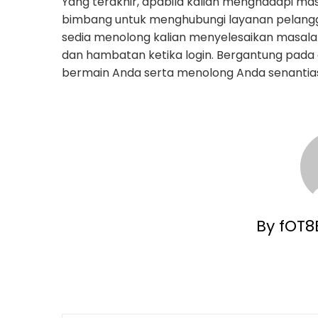
Yang terakhir, apabila kalian menghadapi ma
bimbang untuk menghubungi layanan pelang
sedia menolong kalian menyelesaikan masalah
dan hambatan ketika login. Bergantung pada
bermain Anda serta menolong Anda senantia
By fOT