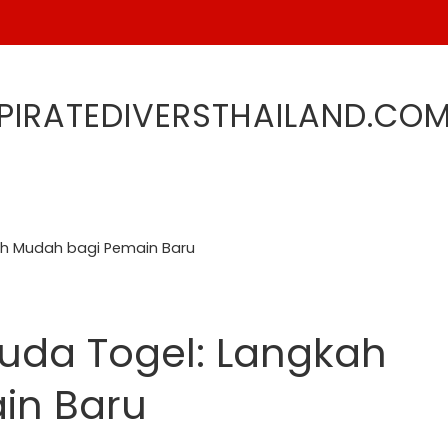
PIRATEDIVERSTHAILAND.CO
h Mudah bagi Pemain Baru
uda Togel: Langkah
in Baru