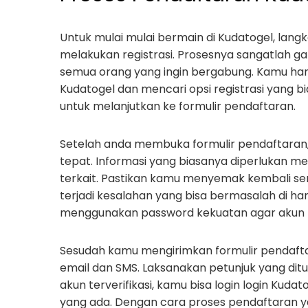
Untuk mulai mulai bermain di Kudatogel, lan
melakukan registrasi. Prosesnya sangatlah g
semua orang yang ingin bergabung. Kamu han
Kudatogel dan mencari opsi registrasi yang b
untuk melanjutkan ke formulir pendaftaran.
Setelah anda membuka formulir pendaftaran, 
tepat. Informasi yang biasanya diperlukan me
terkait. Pastikan kamu menyemak kembali se
terjadi kesalahan yang bisa bermasalah di ha
menggunakan password kekuatan agar akun te
Sesudah kamu mengirimkan formulir pendafta
email dan SMS. Laksanakan petunjuk yang dit
akun terverifikasi, kamu bisa login login Ku
yang ada. Dengan cara proses pendaftaran ya