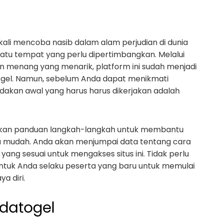
kali mencoba nasib dalam alam perjudian di dunia
atu tempat yang perlu dipertimbangkan. Melalui
 menang yang menarik, platform ini sudah menjadi
togel. Namun, sebelum Anda dapat menikmati
indakan awal yang harus harus dikerjakan adalah
erikan panduan langkah-langkah untuk membantu
a mudah. Anda akan menjumpai data tentang cara
yang sesuai untuk mengakses situs ini. Tidak perlu
tuk Anda selaku peserta yang baru untuk memulai
a diri.
udatogel