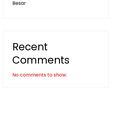
Besar
Recent
Comments
No comments to show.