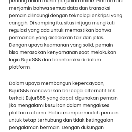
penting dalam dunia perjudian online. Platform ini
menjamin bahwa semua data dan transaksi
pemain dilindungi dengan teknologi enkripsi yang
canggih. Di samping itu, situs ini juga mengikuti
regulasi yang ada untuk memastikan bahwa
permainan yang disediakan fair dan jelas.
Dengan upaya keamanan yang solid, pemain
bisa merasakan kenyamanan saat melakukan
login Bujur888 dan berinteraksi di dalam
platform.
Dalam upaya membangun kepercayaan,
Bujur888 menawarkan berbagai alternatif link
terkait Bujur888 yang dapat digunakan pemain
jika mengalami kesulitan dalam mengakses
platform utama. Hal ini mempermudah pemain
untuk tetap terhubung dan tidak ketinggalan
pengalaman bermain. Dengan dukungan